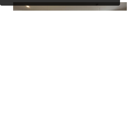
3-Zimmer-Wohnung - Wohnen am Park!
Wohnung
73,16 m
3 Zimmer
1.158,21 €
2