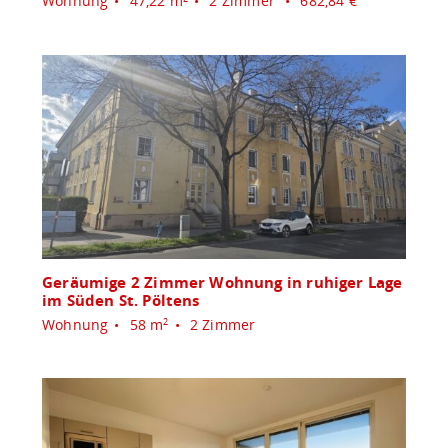
Wohnung
47,22 m
2 Zimmer
682,84 €
Geräumige 2 Zimmer Wohnung in ruhiger Lage
im Süden St. Pöltens
Wohnung
58 m
2 Zimmer
2