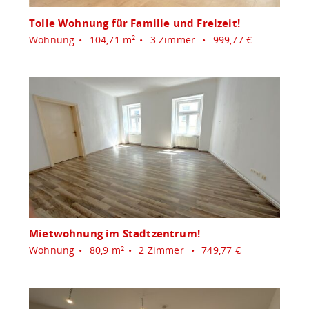
Tolle Wohnung für Familie und Freizeit!
Wohnung
104,71 m
3 Zimmer
999,77 €
2
Mietwohnung im Stadtzentrum!
Wohnung
80,9 m
2 Zimmer
749,77 €
2