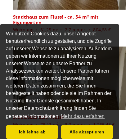
Stadthaus zum Fluss! - ca. 54 m² mit
Eigengarten
Wohnung
51,25 m
2 Zimmer
804,68 €
2
Wir nutzen Cookies dazu, unser Angebot
benutzerfreundlich zu gestalten, und die Zugriffe
auf unserer Webseite zu analysieren. Außerdem
geben wir Informationen zu Ihrer Nutzung
unserer Webseite an unsere Partner zu
Analysezwecken weiter. Unsere Partner führen
diese Informationen möglicherweise mit
weiteren Daten zusammen, die Sie Ihnen
bereitgestellt haben oder die sie im Rahmen der
Nutzung Ihrer Dienste gesammelt haben. In
unserer Datenschutzerklärung finden Sie
genauere Informationen.
Mehr dazu erfahren
Stadthaus zum Fluss!
Wohnung
78,47 m
3 Zimmer
1.265,48 €
2
Ich lehne ab
Alle akzeptieren