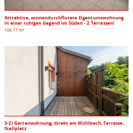
Attraktive, sonnendurchflutete Eigentumswohnung
in einer ruhigen Gegend im Süden - 2 Terrassen!
108,77 m²
3-Zi Gartenwohnung, direkt am Mühlbach, Terrasse,
Stellplatz