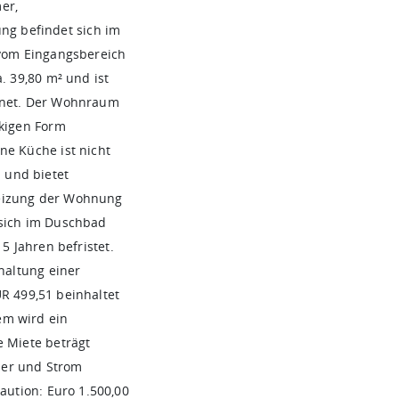
er,
g befindet sich im
 vom Eingangsbereich
. 39,80 m² und ist
ignet. Der Wohnraum
ckigen Form
ne Küche ist nicht
 und bietet
eizung der Wohnung
 sich im Duschbad
5 Jahren befristet.
haltung einer
R 499,51 beinhaltet
em wird ein
e Miete beträgt
ser und Strom
aution: Euro 1.500,00