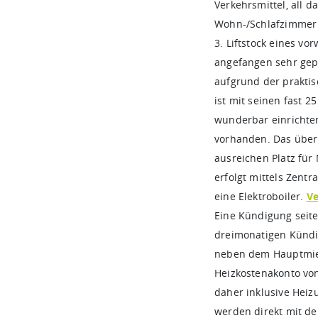
Verkehrsmittel, all 
Wohn-/Schlafzimmer
3. Liftstock eines v
angefangen sehr gepf
aufgrund der prakti
ist mit seinen fast 
wunderbar einrichten
vorhanden. Das über
ausreichen Platz fü
erfolgt mittels Zent
eine Elektroboiler.
Ve
Eine Kündigung seite
dreimonatigen Kündi
neben dem Hauptmiet
Heizkostenakonto von
daher inklusive Hei
werden direkt mit d