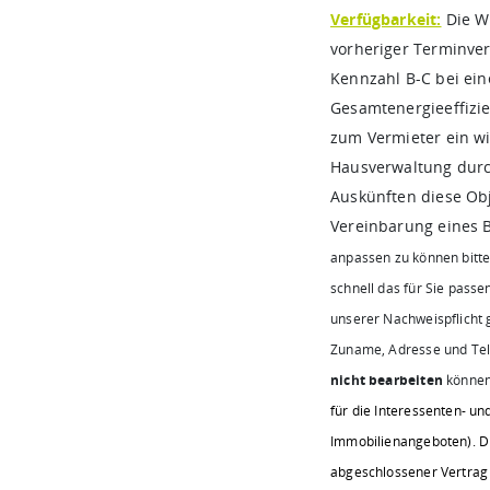
Verfügbarkeit:
Die W
vorheriger Terminver
Kennzahl B-C bei ei
Gesamtenergieeffizie
zum Vermieter ein wi
Hausverwaltung dur
Auskünften diese Obj
Vereinbarung eines 
anpassen zu können bitte
schnell das für Sie passe
unserer Nachweispflich
Zuname, Adresse und Tel
nicht bearbeiten
könne
für die Interessenten- u
Immobilienangeboten). Die
abgeschlossener Vertrag