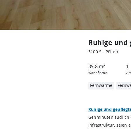
Ruhige und 
3100 St. Pölten
39,8 m
1
2
Wohnfläche
Zi
Fernwärme
Fernw
Ruhige und gepfleg
Gehminuten südlich d
Infrastruktur, seien 