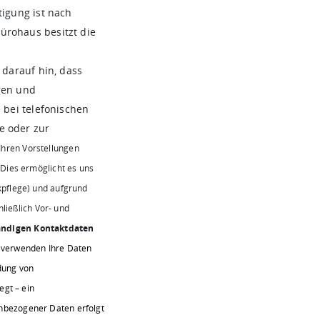
tigung ist nach
ürohaus besitzt die
darauf hin, dass
gen und
e bei telefonischen
e oder zur
hren Vorstellungen
 Dies ermöglicht es uns
pflege) und aufgrund
hließlich Vor- und
ändigen Kontaktdaten
r verwenden Ihre Daten
dung von
egt – ein
nbezogener Daten erfolgt