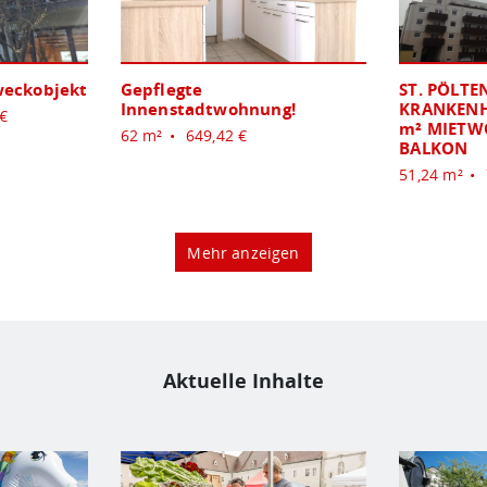
eckobjekt
Gepflegte
ST. PÖLTEN
Innenstadtwohnung!
KRANKENH
 €
m² MIETW
62 m²
649,42 €
BALKON
51,24 m²
Mehr anzeigen
Aktuelle Inhalte