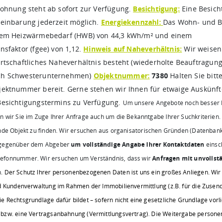
ohnung steht ab sofort zur Verfügung.
Besichtigung:
Eine Besich
einbarung jederzeit möglich.
Energiekennzahl:
Das Wohn- und B
nem Heizwärmebedarf (HWB) von 44,3 kWh/m² und einem
nsfaktor (fgee) von 1,12.
Hinweis auf Naheverhältnis:
Wir weisen 
rtschaftliches Naheverhältnis besteht (wiederholte Beauftragun
ch Schwesterunternehmen)
Objektnummer:
7380
Halten Sie bitt
ektnummer bereit. Gerne stehen wir Ihnen für etwaige Auskünft
Besichtigungstermins zu Verfügung.
Um unsere Angebote noch besser I
n wir Sie im Zuge Ihrer Anfrage auch um die Bekanntgabe Ihrer Suchkriterien.
nde Objekt zu finden.
Wir ersuchen aus organisatorischen Gründen (Datenbank
t gegenüber dem Abgeber
um vollständige Angabe Ihrer Kontaktdaten
einsc
efonnummer. Wir ersuchen um Verständnis, dass wir
Anfragen mit unvollst
n.
Der Schutz Ihrer personenbezogenen Daten ist uns ein großes Anliegen. Wi
nd Kundenverwaltung im Rahmen der Immobilienvermittlung (z.B. für die Zusen
 Rechtsgrundlage dafür bildet – sofern nicht eine gesetzliche Grundlage vorli
 bzw. eine Vertragsanbahnung (Vermittlungsvertrag). Die Weitergabe persone