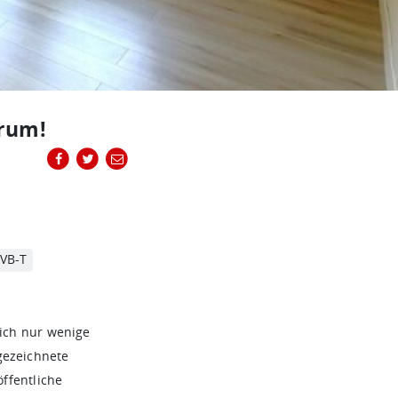
rum!
VB-T
ich nur wenige
gezeichnete
öffentliche