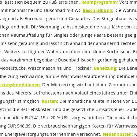
das lässt sich bequem zu Fuß erreichen.
Raumprogramm:
Vorzimm
 mit Kochnische und Duschbad mit WC
Beschreibung:
Die Wohnun
orwiegend als Bürohaus genutzten Gebäudes. Das Stiegenhaus ist
legt und hell. Die Wohnung selbst besitzt eine Nutzfläche von ca
schen Raumaufteilung für Singles oder junge Paare bestens gee
25 m² sehr geräumig und lässt sich anhand der annähernd rechte
. Weiters verfügt der Wohnraum über eine kleine Kochnische. Ei
 das Vorzimmer begehbare Duschbad ist sehr geräumig gehalten
r Möbelstücke, Waschmaschine und Trockner.
Beheizung:
Die Beh
ralheizung Fernwärme, für die Warmwasseraufbereitung befindet
rtragskonditionen:
Der Mietvertrag wird auf einen Zeitraum von 
ns des Mieters ist frühestens nach Ablauf eines Jahres unter Ein
gungsfrist möglich.
Kosten:
Die monatliche Miete in Höhe von EU
zins die Betriebskosten und die gesetzliche Umsatzsteuer. Zud
 monatlich EUR 41,15 + 20 % USt. vorgeschrieben. Die monatlich
zung EUR 548,89. Die verbrauchsabhängigen Kosten für Warmwas
em Energieversorgungsunternehmen verrechnet.
Nebenkosten:
K