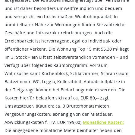
ausgestattet. Die Fußbodenheizung erfolgt über Fernwärme
und ist daher besonders umweltfreundlich und bequem
und verspricht ein höchstmaß an Wohlfühnqualität. In
unmittelbarer Nähe zur Wohnungen finden Sie zahlreiche
Geschäfte und Infrastruktureinrichtungen. Auch die
Erreichbarkeit ist hervorragend, egal ob Individual- oder
öffentlicher Verkehr. Die Wohnung Top 15 mit 55,30 m² liegt
im 3. Stock – ein Lift ist selbstverständlich vorhanden – und
verfügt über folgendes Raumprogramm: Vorraum,
Wohnküche samt Küchenblock, Schlafzimmer, Schrankraum,
Badezimmer, WC, Loggia, Kellerabteil. Autoabstellplätze in
der Tiefgarage können bei Bedarf angemietet werden. Die
Kosten hierfür belaufen sich auf ca. EUR 80,-- zzgl.
Umsatzsteuer. (Kaution: ca. 3 Bruttomonatsmieten,
Vergebührungskosten: abhängig von der Mietdauer,
Abwicklungskosten f. HV: EUR 199,00)
Monatliche Kosten:
Die angegebene monatliche Miete beinhaltet neben den